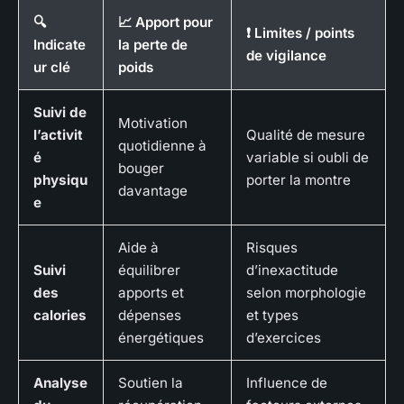
🔍
📈 Apport pour
❗ Limites / points
Indicate
la perte de
de vigilance
ur clé
poids
Suivi de
Motivation
l’activit
Qualité de mesure
quotidienne à
é
variable si oubli de
bouger
physiqu
porter la montre
davantage
e
Aide à
Risques
Suivi
équilibrer
d’inexactitude
des
apports et
selon morphologie
calories
dépenses
et types
énergétiques
d’exercices
Analyse
Soutien la
Influence de