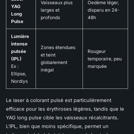
Vaisseaux plus
Oedème léger,
YAG
larges et
disparu en 24-
Long
profonds
48h
Pulse
Lumière
intense
Zones étendues
pulsée
Rougeur
et teint
(IPL)
temporaire, peu
globalement
Ex :
marquée
inégal
Ellipse,
Nordlys
Le laser à colorant pulsé est particulièrement
efficace pour les érythroses légères, tandis que le
YAG long pulse cible les vaisseaux récalcitrants.
L’IPL, bien que moins spécifique, permet un